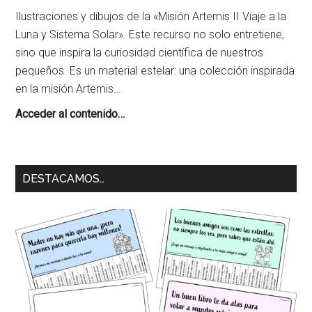
Ilustraciones y dibujos de la «Misión Artemis II Viaje a la
Luna y Sistema Solar». Este recurso no solo entretiene,
sino que inspira la curiosidad científica de nuestros
pequeños. Es un material estelar: una colección inspirada
en la misión Artemis…
Misión
Acceder al contenido…
Artemis
II
Viaje
DESTACAMOS…
a
la
Luna
para
Colorear