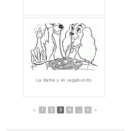
La dama y el vagabundo
◄
1
2
3
4
...
6
►