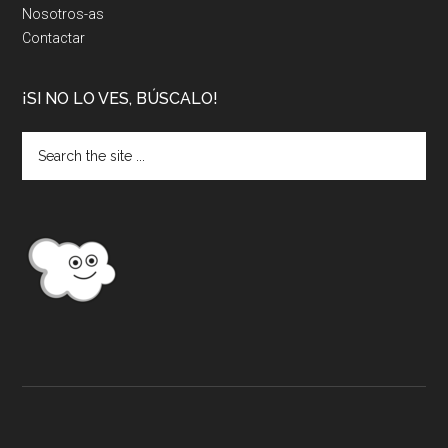
Nosotros-as
Contactar
¡SI NO LO VES, BÚSCALO!
Search
the
site
...