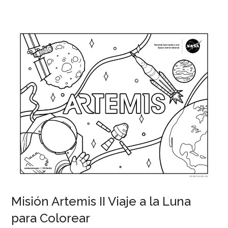
Escudos
para
Colorear
de
las
Selecciones
de
Fútbol
del
Mundial.
Misión Artemis II Viaje a la Luna
para Colorear