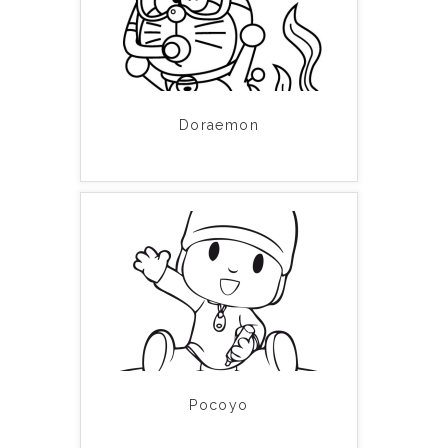
Doraemon
Pocoyo