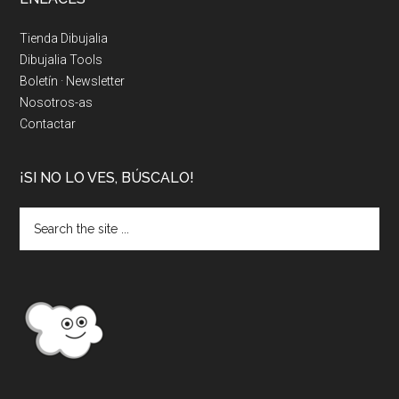
Tienda Dibujalia
Dibujalia Tools
Boletín · Newsletter
Nosotros-as
Contactar
¡SI NO LO VES, BÚSCALO!
Search
the
site
...