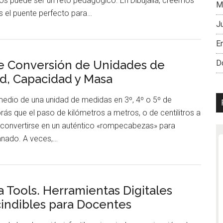
s puede ser un reto pedagógico. En Dibujalia, creemos
M
es el puente perfecto para…
J
En
e Conversión de Unidades de
D
d, Capacidad y Masa
medio de una unidad de medidas en 3º, 4º o 5º de
brás que el paso de kilómetros a metros, o de centilitros a
e convertirse en un auténtico «rompecabezas» para
mnado. A veces,…
ia Tools. Herramientas Digitales
indibles para Docentes