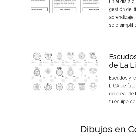
En el día a d
gestión del 
aprendizaje
solo simplif
Escudos
de La L
Escudos y lo
LIGA de fút
colorear de 
tu equipo de
Dibujos en C