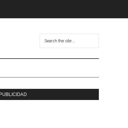
Search
the
site
...
arra
PUBLICIDAD
ateral
rincipal