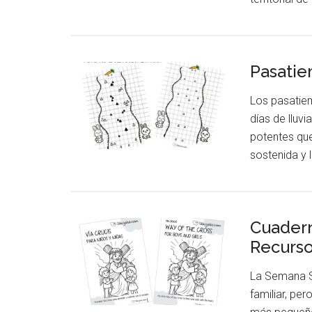
Pasatie
Los pasatiem
días de lluv
potentes que
sostenida y 
Cuadern
Recurso
La Semana S
familiar, pe