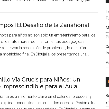
L
Fú
mpos ¡El Desafio de la Zanahoria!
Mi
pos para niños no son solo un entretenimiento para los
P
ia o los ratos libres; son herramientas pedagógicas
C
 refuerzan la resolución de problemas, la atención
I
la motricidad fina. En Dibujalia, os presentamos una…
P
illo Vía Crucis para Niños: Un
 Imprescindible para el Aula
R
anta es un momento clave en el calendario escolar y
y
ro explicar conceptos tan profundos como la Pasión a los