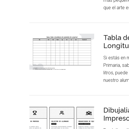
más pequeño
que el arte 
Tabla d
Longitu
Si estás en 
Primaria, sa
litros, pued
nuestro alu
Dibujal
Impresc