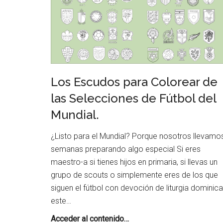
encontrar
artículos,
recursos
y
materiales
educativos
Los Escudos para Colorear de
para
las Selecciones de Fútbol del
docentes.
Mundial.
Reportajes
sobre
¿Listo para el Mundial? Porque nosotros llevamo
libros
semanas preparando algo especial Si eres
y
maestro-a si tienes hijos en primaria, si llevas un
cuadernos
grupo de scouts o simplemente eres de los que
gratis
siguen el fútbol con devoción de liturgia dominical
para
este…
colorear
Los
Acceder al contenido…
y