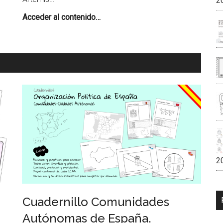
2
Misión
Acceder al contenido…
Artemis
II
Viaje
a
la
Luna
para
Colorear
2
Cuadernillo Comunidades
Autónomas de España.