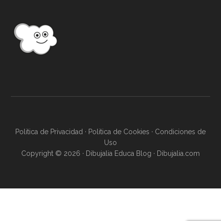
...
Politica de Privacidad
·
Politica de Cookies
·
Condiciones de
Uso
Copyright © 2026 · Dibujalia Educa Blog ·
Dibujalia.com