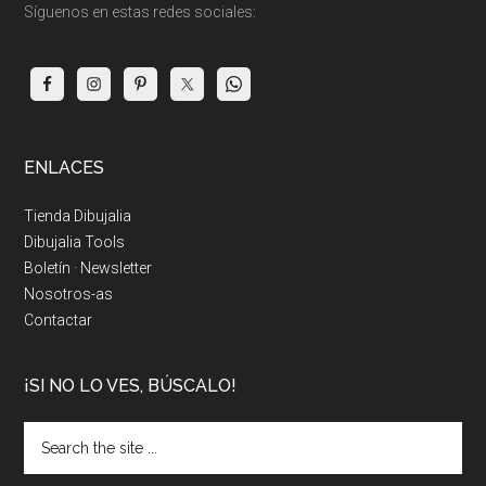
Síguenos en estas redes sociales:
ENLACES
Tienda Dibujalia
Dibujalia Tools
Boletín · Newsletter
Nosotros-as
Contactar
¡SI NO LO VES, BÚSCALO!
Search
the
site