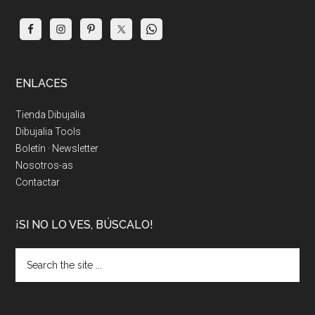
ENLACES
Tienda Dibujalia
Dibujalia Tools
Boletín · Newsletter
Nosotros-as
Contactar
¡SI NO LO VES, BÚSCALO!
Search
the
site
...