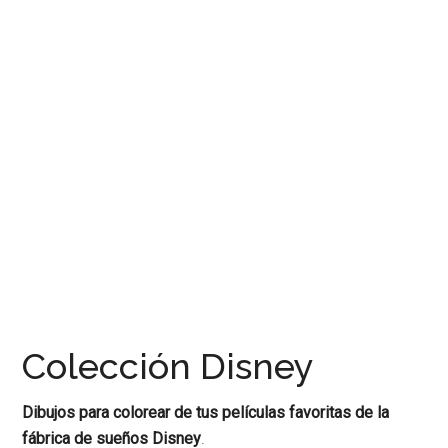
encontrar
artículos,
recursos
y
materiales
educativos
para
docentes.
Reportajes
sobre
libros
y
cuadernos
gratis
Colección Disney
para
colorear
Dibujos para colorear de tus películas favoritas de la
y
fábrica de sueños Disney
.