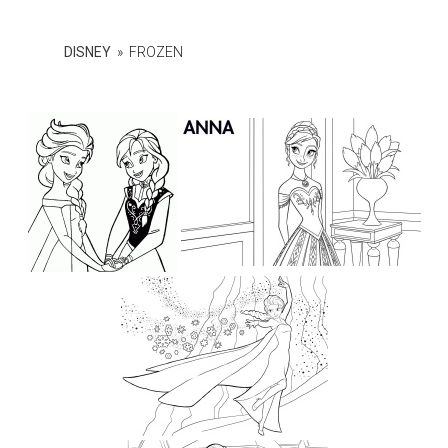
pintar.
DISNEY
»
FROZEN