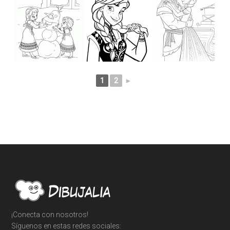
1
2
►
Footer
¡Conecta con nosotros!
Síguenos en estas redes sociales: