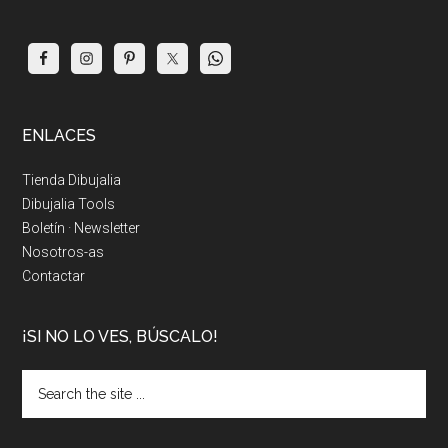
ENLACES
Tienda Dibujalia
Dibujalia Tools
Boletín · Newsletter
Nosotros-as
Contactar
¡SI NO LO VES, BÚSCALO!
Search
the
site
...