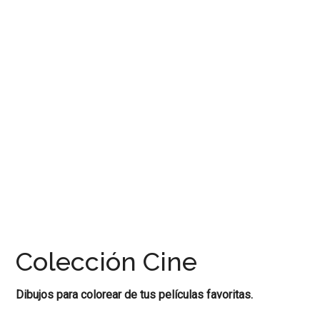
encontrar
artículos,
recursos
y
materiales
educativos
para
docentes.
Reportajes
sobre
libros
y
cuadernos
gratis
Colección Cine
para
colorear
Dibujos para colorear de tus películas favoritas.
y