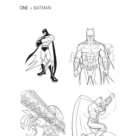
pintar.
CINE
»
BATMAN