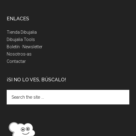
ENLACES
Tienda Dibujalia
Dibujalia Tools
Boletín · Newsletter
Nosotros-as
Contactar
¡SI NO LO VES, BÚSCALO!
Search
the
site
...