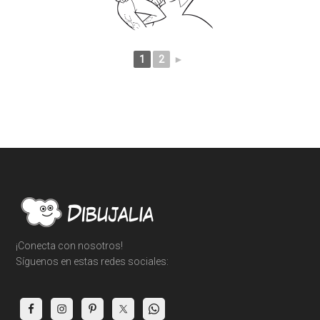
1
2
►
Footer
¡Conecta con nosotros!
Síguenos en estas redes sociales: