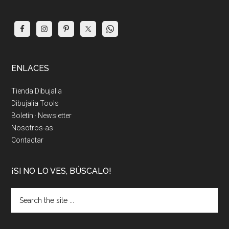
ENLACES
Tienda Dibujalia
Dibujalia Tools
Boletín · Newsletter
Nosotros-as
Contactar
¡SI NO LO VES, BÚSCALO!
Search
the
site
...