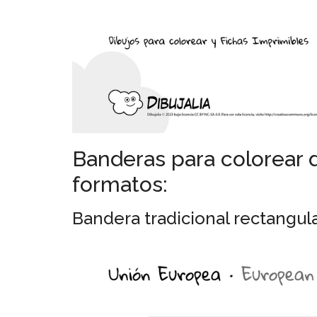
pintar.
Banderas para colorear d
formatos:
Bandera tradicional rectangula