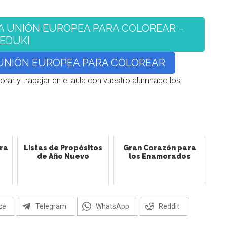
A UNIÓN EUROPEA PARA COLOREAR –
EDUKI
UNIÓN EUROPEA PARA COLOREAR
orar y trabajar en el aula con vuestro alumnado los
ra
Listas de Propósitos
Gran Corazón para
de Año Nuevo
los Enamorados
ce
Telegram
WhatsApp
Reddit