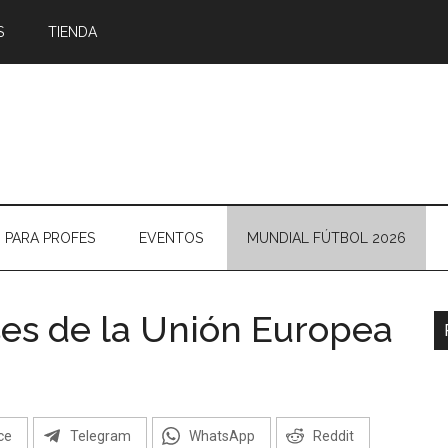
S
TIENDA
PARA PROFES
EVENTOS
MUNDIAL FÚTBOL 2026
ses de la Unión Europea
B
l
p
ce
Telegram
WhatsApp
Reddit