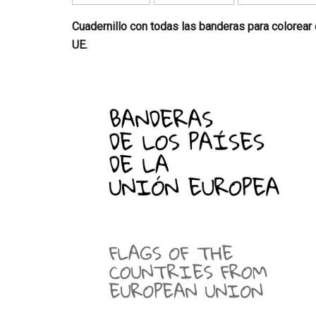
encontrar
Cuadernillo con todas las banderas para colorear 
artículos,
UE.
recursos
y
materiales
educativos
para
docentes.
Reportajes
sobre
libros
y
cuadernos
gratis
para
colorear
y