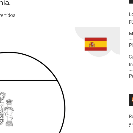
nia.
L
vertidos.
Fú
Mi
P
C
I
P
R
y