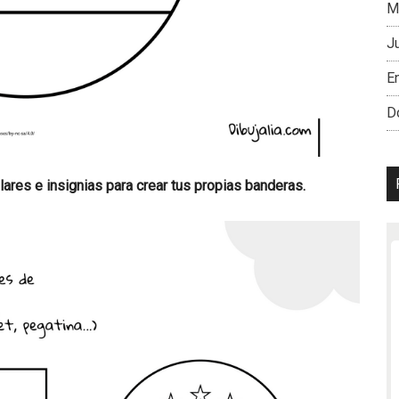
M
J
En
D
lares e insignias para crear tus propias banderas.