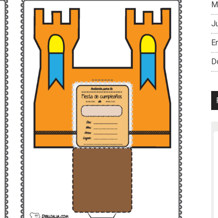
M
J
En
D