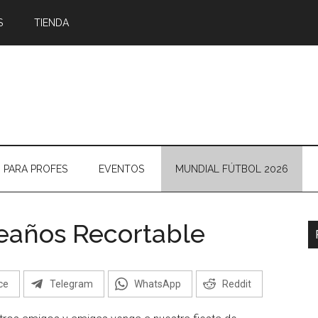
S
TIENDA
PARA PROFES
EVENTOS
MUNDIAL FÚTBOL 2026
eaños Recortable
B
l
p
ce
Telegram
WhatsApp
Reddit