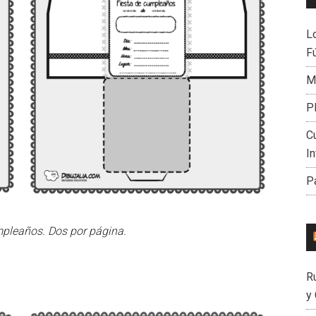
L
Fú
Mi
P
C
I
P
mpleaños. Dos por página.
R
y