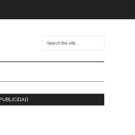
Search
the
site
...
arra
PUBLICIDAD
ateral
rincipal