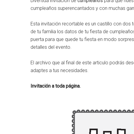
Divertida invitación de
cumpleaños
para que nuest
encontrar
cumpleaños superencantados y con muchas gana
artículos,
recursos
Esta invitación recortable es un castillo con dos 
y
de tu familia los datos de tu fiesta de cumpleaños
materiales
puerta para que quede tu fiesta en modo sorpresa,
educativos
detalles del evento.
para
docentes.
El archivo que al final de este articulo podrás d
Reportajes
adaptes a tus necesidades.
sobre
libros
Invitación a toda página.
y
cuadernos
gratis
para
colorear
y