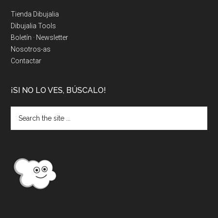
Tienda Dibujalia
Dibujalia Tools
Boletín · Newsletter
Nosotros-as
Contactar
¡SI NO LO VES, BÚSCALO!
Search
the
site
...