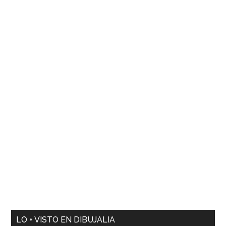
pintar.
LO + VISTO EN DIBUJALIA