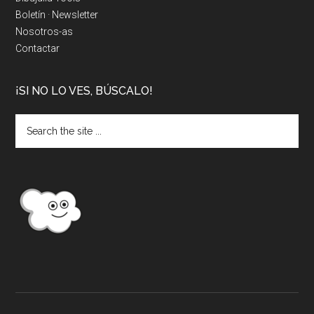
Boletín · Newsletter
Nosotros-as
Contactar
¡SI NO LO VES, BÚSCALO!
Search
the
site
...